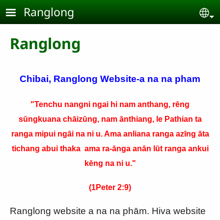
Skip to main content
Ranglong
Se
Ranglong
Chibai, Ranglong Website-a na na pham
"Tenchu nangni ngai hi nam anthang, rēng
sūngkuana chāizūng, nam ānthiang, le Pathian ta
ranga mipui ngāi na ni u. Ama anliana ranga azīng āta
tichang abui thaka ama ra-ānga anān lūt ranga ankui
kēng na ni u."
(1Peter 2:9)
Ranglong website a na na phām. Hiva website