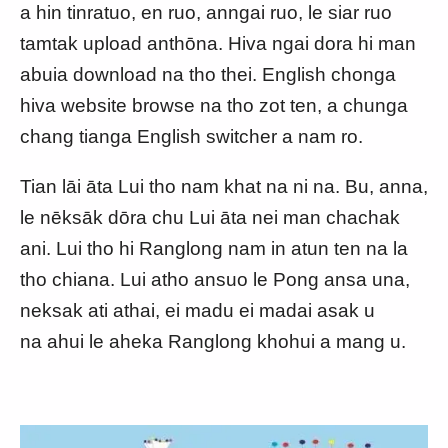
a hin tinratuo, en ruo, anngai ruo, le siar ruo
tamtak upload anthōna. Hiva ngai dora hi man
abuia download na tho thei. English chonga
hiva website browse na tho zot ten, a chunga
chang tianga English switcher a nam ro.
Tian lāi āta Lui tho nam khat na ni na. Bu, anna,
le nēksāk dōra chu Lui āta nei man chachak
ani. Lui tho hi Ranglong nam in atun ten na la
tho chiana. Lui atho ansuo le Pong ansa una,
neksak ati athai, ei madu ei madai asak u
na ahui le aheka Ranglong khohui a mang u.