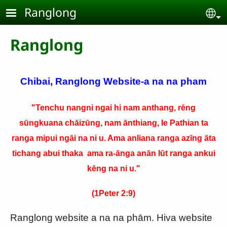
Skip to main content
Ranglong
Se
Ranglong
Chibai, Ranglong Website-a na na pham
"Tenchu nangni ngai hi nam anthang, rēng
sūngkuana chāizūng, nam ānthiang, le Pathian ta
ranga mipui ngāi na ni u. Ama anliana ranga azīng āta
tichang abui thaka ama ra-ānga anān lūt ranga ankui
kēng na ni u."
(1Peter 2:9)
Ranglong website a na na phām. Hiva website