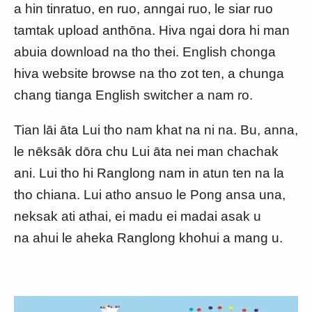
a hin tinratuo, en ruo, anngai ruo, le siar ruo
tamtak upload anthōna. Hiva ngai dora hi man
abuia download na tho thei. English chonga
hiva website browse na tho zot ten, a chunga
chang tianga English switcher a nam ro.
Tian lāi āta Lui tho nam khat na ni na. Bu, anna,
le nēksāk dōra chu Lui āta nei man chachak
ani. Lui tho hi Ranglong nam in atun ten na la
tho chiana. Lui atho ansuo le Pong ansa una,
neksak ati athai, ei madu ei madai asak u
na ahui le aheka Ranglong khohui a mang u.